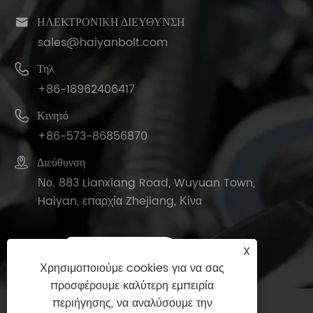

ΗΛΕΚΤΡΟΝΙΚΗ ΔΙΕΥΘΥΝΣΗ
sales@haiyanbolt.com

Τηλ
+86-18962406417

Κινητό
+86-573-86856870

Διεύθυνση
Νο. 883 Lianxiang Road, Wuyuan Town,
Haiyan, επαρχία Zhejiang, Κίνα
X
Χρησιμοποιούμε cookies για να σας
προσφέρουμε καλύτερη εμπειρία
περιήγησης, να αναλύσουμε την