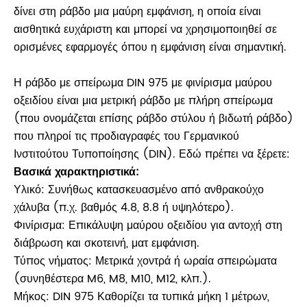
δίνει στη ράβδο μια μαύρη εμφάνιση, η οποία είναι
αισθητικά ευχάριστη και μπορεί να χρησιμοποιηθεί σε
ορισμένες εφαρμογές όπου η εμφάνιση είναι σημαντική.
Η ράβδο με σπείρωμα DIN 975 με φινίρισμα μαύρου
οξειδίου είναι μια μετρική ράβδο με πλήρη σπείρωμα
(που ονομάζεται επίσης ράβδο στύλου ή βιδωτή ράβδο)
που πληροί τις προδιαγραφές του Γερμανικού
Ινστιτούτου Τυποποίησης (DIN). Εδώ πρέπει να ξέρετε:
Βασικά χαρακτηριστικά:
Υλικό: Συνήθως κατασκευασμένο από ανθρακούχο
χάλυβα (π.χ. βαθμός 4.8, 8.8 ή υψηλότερο).
Φινίρισμα: Επικάλυψη μαύρου οξειδίου για αντοχή στη
διάβρωση και σκοτεινή, ματ εμφάνιση.
Τύπος νήματος: Μετρικά χοντρά ή ωραία σπειρώματα
(συνηθέστερα M6, M8, M10, M12, κλπ.).
Μήκος: DIN 975 Καθορίζει τα τυπικά μήκη 1 μέτρων,